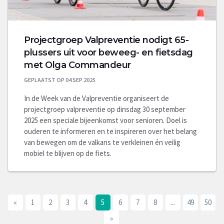
Projectgroep Valpreventie nodigt 65-
plussers uit voor beweeg- en fietsdag
met Olga Commandeur
GEPLAATST OP 04 SEP 2025
In de Week van de Valpreventie organiseert de
projectgroep valpreventie op dinsdag 30 september
2025 een speciale bijeenkomst voor senioren. Doel is
ouderen te informeren en te inspireren over het belang
van bewegen om de valkans te verkleinen én veilig
mobiel te blijven op de fiets.
«
1
2
3
4
5
6
7
8
...
49
50
»