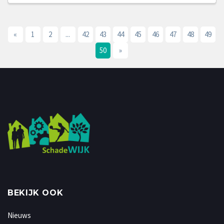
«
1
2
...
42
43
44
45
46
47
48
49
50
»
BEKIJK OOK
Nieuws